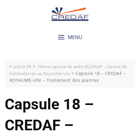
Skip
to
content
MENU
>
>
article FR
18ème capsule de veille RQ/ENAP – Saisine de
>
Capsule 18 – CREDAF –
l’ombudsman au Royaume-Uni
ROYAUME-UNI – Traitement des plaintes
Capsule 18 –
CREDAF –