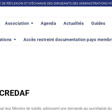
E DE RÉFLEXION ET D'ÉCHANGE DES DIRIGEANTS DES ADMINISTRATIONS FI
Association
Agenda
Actualités
Guides
ations
Accès restreint documentation pays memb
u CREDAF
 par leur Ministre de tutelle, adressent une demande au secrétariat d