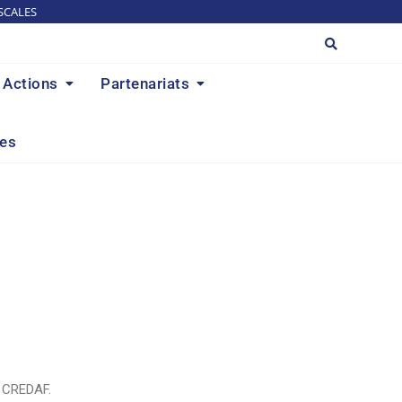
SCALES
Actions
Partenariats
res
u CREDAF.