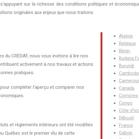
s’appuyant sur la richesse des conditions politiques et économiqu
sitions originales aux enjeux que nous traitons.
Algérie
Belgique
Bénin
s du CREDAF, nous vous invitons à lire nos
Burkina F
ntribuent activement à nos travaux et actions
Burundi
bonnes pratiques.
Cambodg
Camerou
pour compléter l’aperçu et comparer nos
Canada
économiques.
Comores
Congo
Côte d’Ivo
Djibouti
atuts et règlements intérieurs ont été modifiés
France
Gabon
u Québec est le premier élu de cette