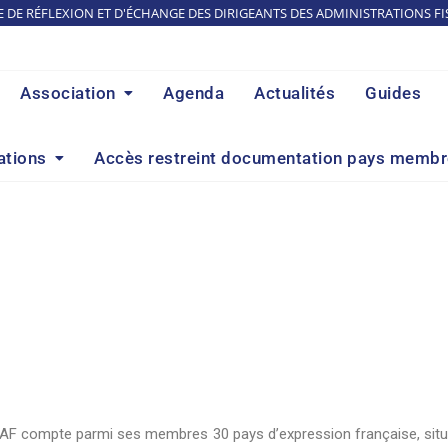
E DE RÉFLEXION ET D'ÉCHANGE DES DIRIGEANTS DES ADMINISTRATIONS FI
Association
Agenda
Actualités
Guides
ations
Accès restreint documentation pays memb
DAF compte parmi ses membres 30 pays d’expression française, situés