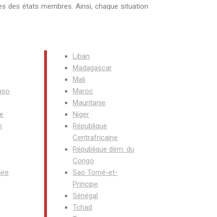
es des états membres. Ainsi, chaque situation
Liban
Madagascar
Mali
aso
Maroc
Mauritanie
e
Niger
n
République
Centrafricaine
République dém. du
Congo
ire
Sao Tomé-et-
Principe
Sénégal
Tchad