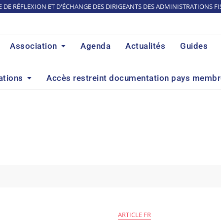
E DE RÉFLEXION ET D'ÉCHANGE DES DIRIGEANTS DES ADMINISTRATIONS FI
Association
Agenda
Actualités
Guides
ations
Accès restreint documentation pays memb
ARTICLE FR