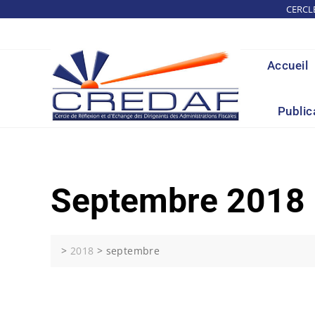
Skip
CERCL
to
content
Accueil
Public
Septembre 2018
>
2018
>
septembre