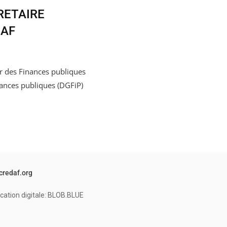
RETAIRE
DAF
r des Finances publiques
nances publiques (DGFiP)
credaf.org
cation digitale: BLOB.BLUE