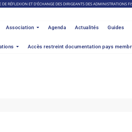
E DE RÉFLEXION ET D'ÉCHANGE DES DIRIGEANTS DES ADMINISTRATIONS FI
Association
Agenda
Actualités
Guides
ations
Accès restreint documentation pays memb