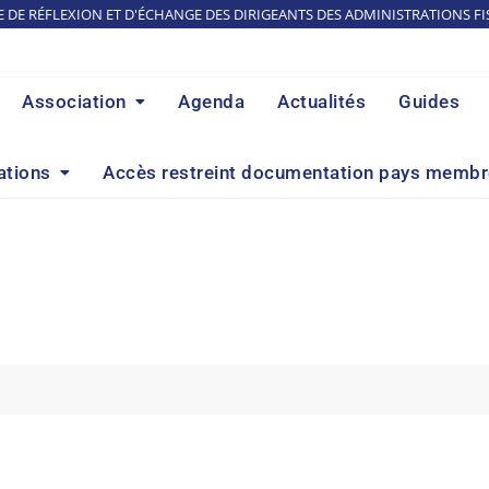
E DE RÉFLEXION ET D'ÉCHANGE DES DIRIGEANTS DES ADMINISTRATIONS FI
Association
Agenda
Actualités
Guides
ations
Accès restreint documentation pays memb