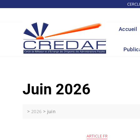
Skip
CERCL
to
content
Accueil
Public
Juin 2026
>
2026
>
juin
ARTICLE FR