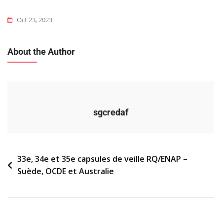
Oct 23, 2023
About the Author
sgcredaf
Navigation
33e, 34e et 35e capsules de veille RQ/ENAP –
Suède, OCDE et Australie
de
l’article