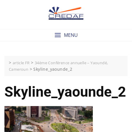
Skip
to
content
MENU
>
>
article FR
34ème Conférence annuelle – Yaoundé,
>
Skyline_yaounde_2
Cameroun
Skyline_yaounde_2