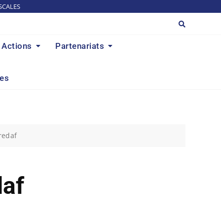
SCALES
Actions
Partenariats
res
redaf
daf