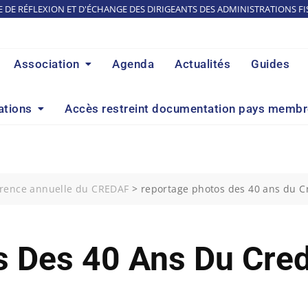
E DE RÉFLEXION ET D'ÉCHANGE DES DIRIGEANTS DES ADMINISTRATIONS FI
Association
Agenda
Actualités
Guides
ations
Accès restreint documentation pays memb
érence annuelle du CREDAF
>
reportage photos des 40 ans du C
s Des 40 Ans Du Cre