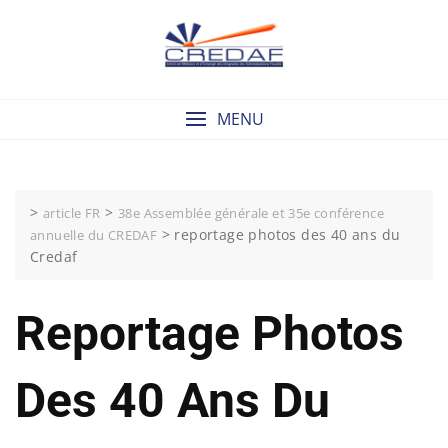
Skip
to
content
MENU
>
>
article FR
38e Assemblée générale et 35e conférence
>
reportage photos des 40 ans du
annuelle du CREDAF
Credaf
Reportage Photos
Des 40 Ans Du