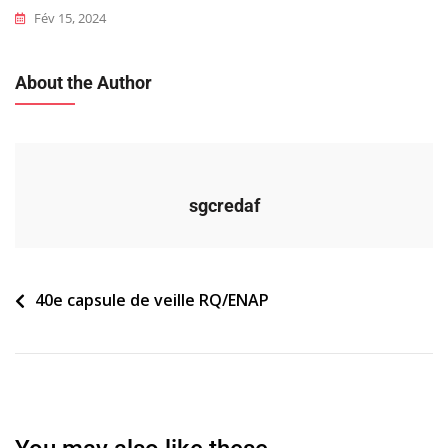
Fév 15, 2024
About the Author
sgcredaf
Navigation
40e capsule de veille RQ/ENAP
de
l’article