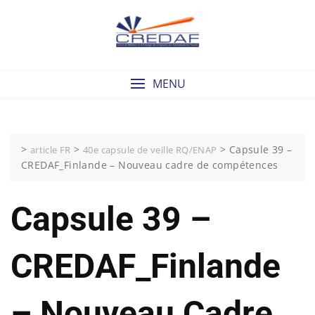
Skip
to
content
MENU
>
>
>
Capsule 39 –
article FR
40e capsule de veille RQ/ENAP
CREDAF_Finlande – Nouveau cadre de compétences
Capsule 39 –
CREDAF_Finlande
– Nouveau Cadre