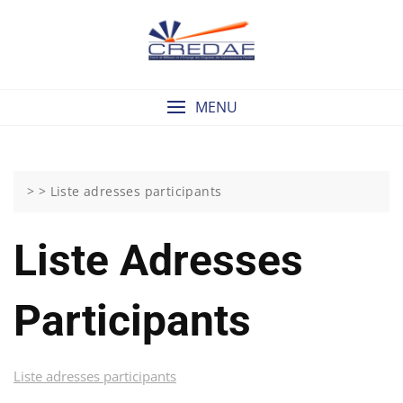
Skip
to
content
MENU
> >
Liste adresses participants
Liste Adresses
Participants
Liste adresses participants