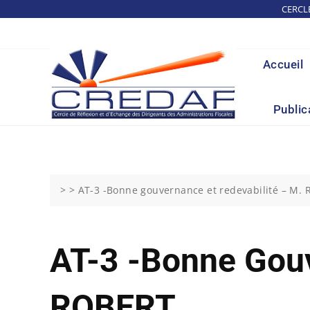
Skip
CERCL
to
content
Accueil
Public
> >
AT-3 -Bonne gouvernance et redevabilité – M.
AT-3 -Bonne Gouv
ROBERT