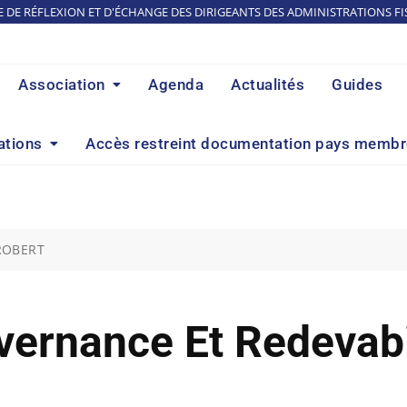
E DE RÉFLEXION ET D'ÉCHANGE DES DIRIGEANTS DES ADMINISTRATIONS FI
Association
Agenda
Actualités
Guides
ations
Accès restreint documentation pays memb
 ROBERT
ernance Et Redevabi