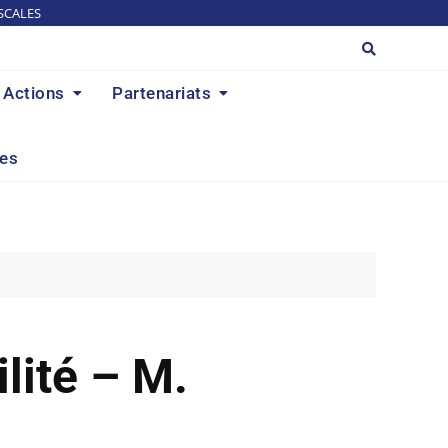
SCALES
Actions
Partenariats
res
lité – M.