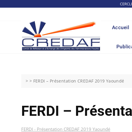
Skip
CERCL
to
content
Accueil
Public
> >
FERDI – Présentation CREDAF 2019 Yaoundé
FERDI – Présent
FERDI - Présentation CREDAF 2019 Yaoundé