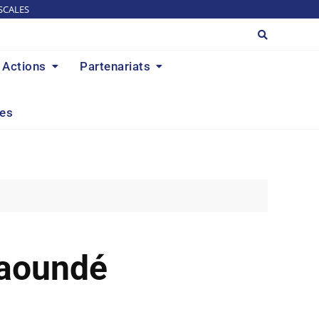
SCALES
Actions
Partenariats
res
Yaoundé