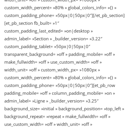
custom_width_percent= »80% » global_colors_info= »{} »
custom_padding_phone= »50px|0|50px|0″][/et_pb_section]
[et_pb_section fb_built= »1″
custom_padding_last_edited= »on|desktop »
admin_label= »Section » _builder_version= »3.22″
custom_padding_tablet= »50px|0|50px|0″
transparent_background= »off » padding_mobile= »off »
make_fullwidth= »off » use_custom_width= »off »
width_unit= »off » custom_width_px= »1080px »
custom_width_percent= »80% » global_colors_info= »{} »
custom_padding_phone= »50px|0|50px|0″][et_pb_row
padding_mobile= »off » column_padding_mobile= »on »
admin_label= »Ligne » _builder_version= »3.25″
background_size= »initial » background_position= »top_left »
background_repeat= »repeat » make_fullwidth= »off »
use_custom_width= »off » width_unit= »off »