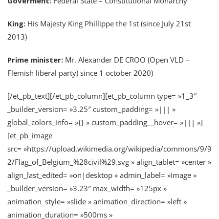
Goverment:
Federal State – Constitutional Monarchy
King:
His Majesty King Phillippe the 1st (since July 21st
2013)
Prime minister:
Mr. Alexander DE CROO (Open VLD –
Flemish liberal party) since 1 october 2020)
[/et_pb_text][/et_pb_column][et_pb_column type= »1_3″
_builder_version= »3.25″ custom_padding= »||| »
global_colors_info= »{} » custom_padding__hover= »||| »]
[et_pb_image
src= »https://upload.wikimedia.org/wikipedia/commons/9/9
2/Flag_of_Belgium_%28civil%29.svg » align_tablet= »center »
align_last_edited= »on|desktop » admin_label= »Image »
_builder_version= »3.23″ max_width= »125px »
animation_style= »slide » animation_direction= »left »
animation_duration= »500ms »