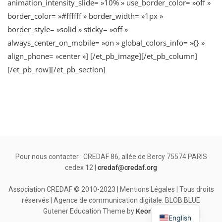
animation_intensity_slide= »10% » use_border_color= »off »
border_color= »#ffffff » border_width= »1px »
border_style= »solid » sticky= »off »
always_center_on_mobile= »on » global_colors_info= »{} »
align_phone= »center »] [/et_pb_image][/et_pb_column]
[/et_pb_row][/et_pb_section]
Pour nous contacter : CREDAF 86, allée de Bercy 75574 PARIS
cedex 12 |
credaf@credaf.org
Association CREDAF © 2010-2023 | Mentions Légales | Tous droits
réservés | Agence de communication digitale: BLOB.BLUE
Gutener Education Theme by
Keon Themes
English