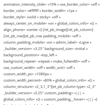
animation_intensity_slide= »10% » use_border_color= »off »
border_color= »#ffffff » border_width= »1px »
border_style= »solid » sticky= »off »
always_center_on_mobile= »on » global_colors_info= »{} »
align_phone= »center »] [/et_pb_image][/et_pb_column]
[/et_pb_row][et_pb_row padding_mobile= »off »
column_padding_mobile= »on » admin_label= »Ligne »
_builder_version= »3.25″ background_size= »initial »
background_position= »top_left »
background_repeat= »repeat » make_fullwidth= »off »
use_custom_width= »off » width_unit= »off »
custom_width_px= »1080px »
custom_width_percent= »80% » global_colors_info= »{} »
column_structure= »2_3,1_3″][et_pb_column type= »2_3″
_builder_version= »3.25″ custom_padding= »||| »
global_colors_info= »{} » custom_padding__hover= »||| »]