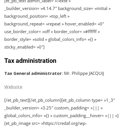
[et_pb_text admin_label= »Texte »
_builder_version= »4.14.7″ background_size= »initial »
background_position= »top_left »
background_repeat= »repeat » hover_enabled= »0″
use_border_color= »off » border_color= »#ffffff »
border_style= »solid » global_colors_info= »{} »
sticky_enabled= »0″]
Tax administration
Tax General administrator
: Mr. Philippe JACQUIJ
Website
[/et_pb_text][/et_pb_column][et_pb_column type= »1_3″
_builder_version= »3.25″ custom_padding= »||| »
global_colors_info= »{} » custom_padding__hover= »||| »]
[et_pb_image src= »https://credaf.org/wp-