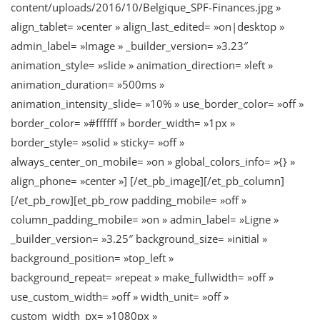
content/uploads/2016/10/Belgique_SPF-Finances.jpg »
align_tablet= »center » align_last_edited= »on|desktop »
admin_label= »Image » _builder_version= »3.23″
animation_style= »slide » animation_direction= »left »
animation_duration= »500ms »
animation_intensity_slide= »10% » use_border_color= »off »
border_color= »#ffffff » border_width= »1px »
border_style= »solid » sticky= »off »
always_center_on_mobile= »on » global_colors_info= »{} »
align_phone= »center »] [/et_pb_image][/et_pb_column]
[/et_pb_row][et_pb_row padding_mobile= »off »
column_padding_mobile= »on » admin_label= »Ligne »
_builder_version= »3.25″ background_size= »initial »
background_position= »top_left »
background_repeat= »repeat » make_fullwidth= »off »
use_custom_width= »off » width_unit= »off »
custom_width_px= »1080px »