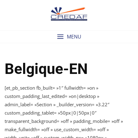
Skip
to
content
MENU
Belgique-EN
[et_pb_section fb_built= »1″ fullwidth= »on »
custom_padding_last_edited= »on|desktop »
admin_label= »Section » _builder_version= »3.22″
custom_padding_tablet= »50px|0|50px|0″
transparent_background= »off » padding_mobile= »off »
make_fullwidth= »off » use_custom_width= »off »
width_unit= »off » custom_width_px= »1080px »