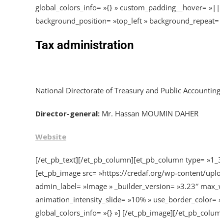
global_colors_info= »{} » custom_padding__hover= »|||
background_position= »top_left » background_repeat= »r
Tax administration
National Directorate of Treasury and Public Accountin
Director-general:
Mr. Hassan MOUMIN DAHER
Website
[/et_pb_text][/et_pb_column][et_pb_column type= »1_3
[et_pb_image src= »https://credaf.org/wp-content/uplo
admin_label= »Image » _builder_version= »3.23″ max_w
animation_intensity_slide= »10% » use_border_color= »o
global_colors_info= »{} »] [/et_pb_image][/et_pb_col