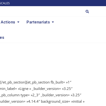
SCALES
Actions
Partenariats
res
][/et_pb_section][et_pb_section fb_built= »1″
min_label= »Ligne » _builder_version= »3.25″
et_pb_column type= »2_3″ _builder_version= »3.25″
ilder_version= »4.14.4″ background_size= »initial »