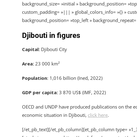
background_size= »initial » background_position= »top
custom_padding= »||| » global_colors_info= »{} » cust
background_position= »top_left » background_repeat= »r
Djibouti in figures
Capital:
Djibouti City
Area:
23 000 km²
Population
: 1,016 billion (Ined, 2022)
GDP per capita:
3 870 US$ (IMF, 2022)
OECD and UNDP have produced publications on the econ
economic situation in Djibouti,
click here
.
[/et_pb_text][/et_pb_column][et_pb_column type= »1_3