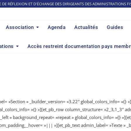
E DE RÉFLEXION ET D'ÉCHANGE DES DIRIGEANTS DES ADMINISTRATIONS FI
Association
Agenda
Actualités
Guides
ations
Accès restreint documentation pays memb
el= »Section » _builder_version= »3.22″ global_colors_info= »{} »
al_colors_info= »{} »][et_pb_row column_structure= »2_3,1_3″ ad
_left » background_repeat= »repeat » global_colors_info= »{} »][
om_padding__hover= »||| »][et_pb_text admin_label= »Texte » _bu