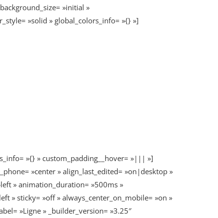
background_size= »initial »
style= »solid » global_colors_info= »{} »]
s_info= »{} » custom_padding__hover= »||| »]
n_phone= »center » align_last_edited= »on|desktop »
»left » animation_duration= »500ms »
left » sticky= »off » always_center_on_mobile= »on »
bel= »Ligne » _builder_version= »3.25″