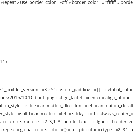
epeat » use_border_color= »off » border_color= »#ffffff » border_
11)
″ _builder_version= »3.25″ custom_padding= »||| » global_color
ads/2016/10/Djibouti.png » align_tablet= »center » align_phone= 
ion_style= »slide » animation_direction= »left » animation_dura
r_style= »solid » animation= »left » sticky= »off » always_center_
column_structure= »2_3,1_3″ admin_label= »Ligne » _builder_ver
»repeat » global_colors_info= »{} »][et_pb_column type= »2_3″ _