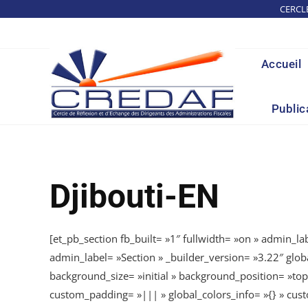
Skip
CERCL
to
content
Accueil
Public
Djibouti-EN
[et_pb_section fb_built= »1″ fullwidth= »on » admin_lab
admin_label= »Section » _builder_version= »3.22″ glob
background_size= »initial » background_position= »top
custom_padding= »||| » global_colors_info= »{} » cust