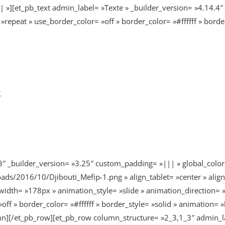
 »][et_pb_text admin_label= »Texte » _builder_version= »4.14.4″ 
epeat » use_border_color= »off » border_color= »#ffffff » border_
g
″ _builder_version= »3.25″ custom_padding= »||| » global_color
ads/2016/10/Djibouti_Mefip-1.png » align_tablet= »center » alig
idth= »178px » animation_style= »slide » animation_direction= 
ff » border_color= »#ffffff » border_style= »solid » animation= »
umn][/et_pb_row][et_pb_row column_structure= »2_3,1_3″ admin_la