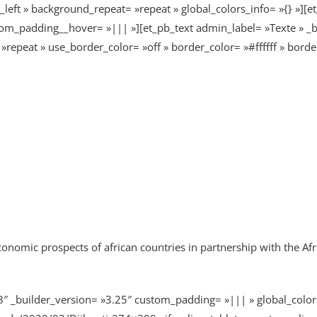
_left » background_repeat= »repeat » global_colors_info= »{} »][
om_padding__hover= »||| »][et_pb_text admin_label= »Texte » _bu
epeat » use_border_color= »off » border_color= »#ffffff » border_
omic prospects of african countries in partnership with the Af
″ _builder_version= »3.25″ custom_padding= »||| » global_color