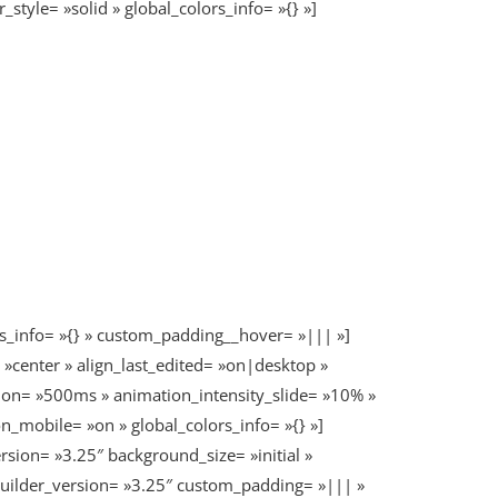
style= »solid » global_colors_info= »{} »]
s_info= »{} » custom_padding__hover= »||| »]
»center » align_last_edited= »on|desktop »
tion= »500ms » animation_intensity_slide= »10% »
on_mobile= »on » global_colors_info= »{} »]
sion= »3.25″ background_size= »initial »
builder_version= »3.25″ custom_padding= »||| »