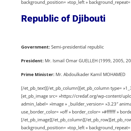
background_position= »top_left » background_repeat= »r
Republic of Djibouti
Government:
Semi-presidential republic
President:
Mr. Ismail Omar GUELLEH (1999, 2005, 20
Prime Minister:
Mr. Abdoulkader Kamil MOHAMED
[/et_pb_text][/et_pb_column][et_pb_column type= »1_3
[et_pb_image src= »https://credaf.org/wp-content/uplo
admin_label= »Image » _builder_version= »3.23″ animat
use_border_color= »off » border_color= »#ffffff » borde
[/et_pb_image][/et_pb_column][/et_pb_row][et_pb_row 
background_position= »top_left » background_repeat= 