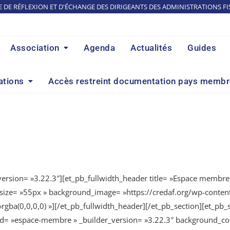
E DE RÉFLEXION ET D'ÉCHANGE DES DIRIGEANTS DES ADMINISTRATIONS FI
Association
Agenda
Actualités
Guides
ations
Accès restreint documentation pays memb
_version= »3.22.3″][et_pb_fullwidth_header title= »Espace membre 
ont_size= »55px » background_image= »https://credaf.org/wp-cont
a(0,0,0,0) »][/et_pb_fullwidth_header][/et_pb_section][et_pb_se
= »espace-membre » _builder_version= »3.22.3″ background_colo