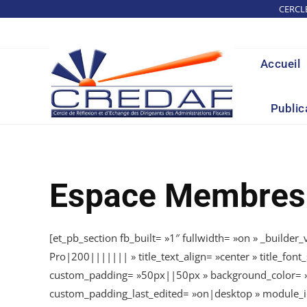
Skip
CERCL
to
content
Accueil
Public
Espace Membres
[et_pb_section fb_built= »1″ fullwidth= »on » _builder
Pro|200||||||| » title_text_align= »center » title_f
custom_padding= »50px||50px » background_color= »rgb
custom_padding_last_edited= »on|desktop » module_id