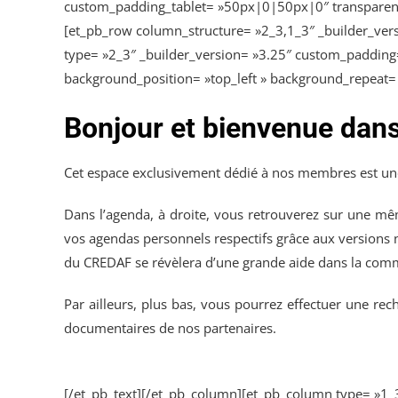
custom_padding_tablet= »50px|0|50px|0″ transparent_
[et_pb_row column_structure= »2_3,1_3″ _builder_vers
type= »2_3″ _builder_version= »3.25″ custom_padding=
background_position= »top_left » background_repeat= »
Bonjour et bienvenue da
Cet espace exclusivement dédié à nos membres est un
Dans l’agenda, à droite, vous retrouverez sur une mêm
vos agendas personnels respectifs grâce aux versions n
du CREDAF se révèlera d’une grande aide dans la comm
Par ailleurs, plus bas, vous pourrez effectuer une r
documentaires de nos partenaires.
[/et_pb_text][/et_pb_column][et_pb_column type= »1_