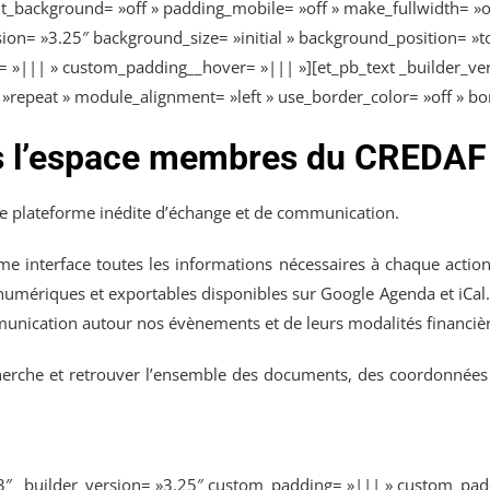
background= »off » padding_mobile= »off » make_fullwidth= »off
ion= »3.25″ background_size= »initial » background_position= »t
 »||| » custom_padding__hover= »||| »][et_pb_text _builder_vers
repeat » module_alignment= »left » use_border_color= »off » borde
ns l’espace membres du CREDAF
e plateforme inédite d’échange et de communication.
e interface toutes les informations nécessaires à chaque action
umériques et exportables disponibles sur Google Agenda et iCal. Ce
unication autour nos évènements et de leurs modalités financièr
echerche et retrouver l’ensemble des documents, des coordonné
3″ _builder_version= »3.25″ custom_padding= »||| » custom_pad