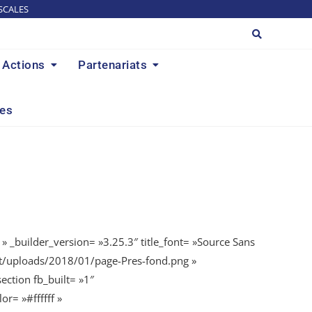
SCALES
Actions
Partenariats
res
» _builder_version= »3.25.3″ title_font= »Source Sans
ent/uploads/2018/01/page-Pres-fond.png »
ction fb_built= »1″
r= »#ffffff »