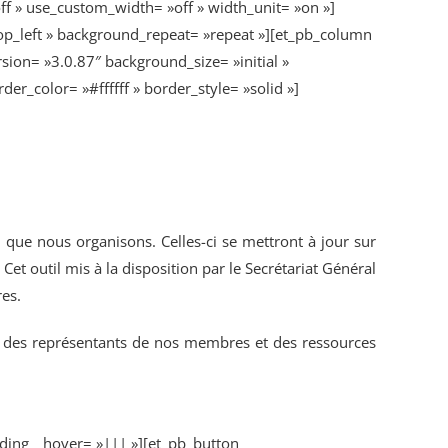
 » use_custom_width= »off » width_unit= »on »]
op_left » background_repeat= »repeat »][et_pb_column
ion= »3.0.87″ background_size= »initial »
r_color= »#ffffff » border_style= »solid »]
 que nous organisons. Celles-ci se mettront à jour sur
t outil mis à la disposition par le Secrétariat Général
es.
es des représentants de nos membres et des ressources
ding__hover= »||| »][et_pb_button