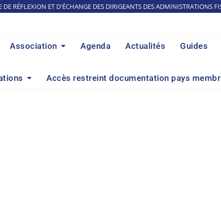
E DE RÉFLEXION ET D'ÉCHANGE DES DIRIGEANTS DES ADMINISTRATIONS FI
Association
Agenda
Actualités
Guides
ations
Accès restreint documentation pays memb