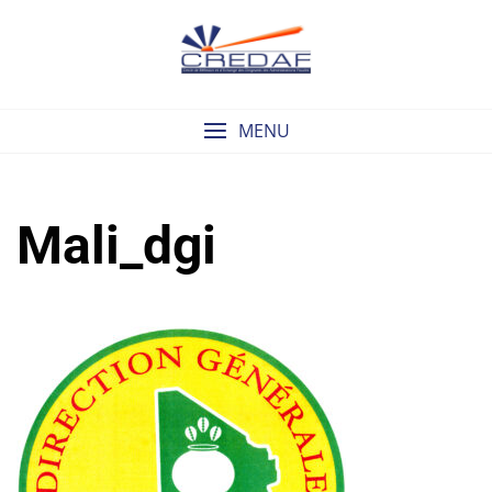
Skip
to
content
MENU
Mali_dgi