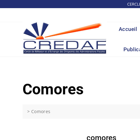
Skip
CERCL
to
content
Accueil
Public
Comores
>
Comores
comores