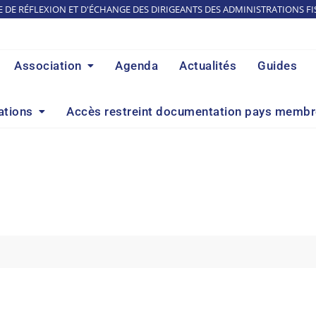
E DE RÉFLEXION ET D'ÉCHANGE DES DIRIGEANTS DES ADMINISTRATIONS FI
Association
Agenda
Actualités
Guides
ations
Accès restreint documentation pays memb