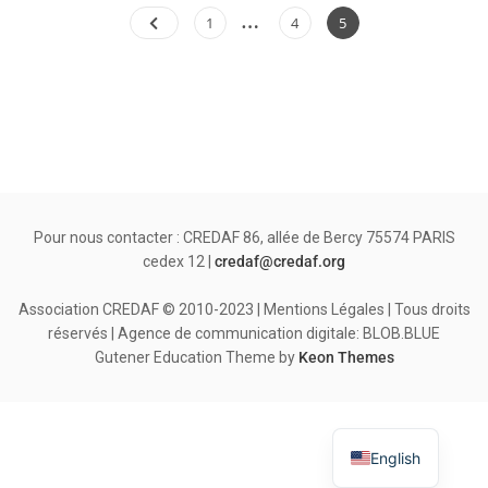
…
Pagination
Page
Page
Page
1
4
5
des
publications
Pour nous contacter : CREDAF 86, allée de Bercy 75574 PARIS
cedex 12 |
credaf@credaf.org
Association CREDAF © 2010-2023 | Mentions Légales | Tous droits
réservés | Agence de communication digitale: BLOB.BLUE
Gutener Education Theme by
Keon Themes
English