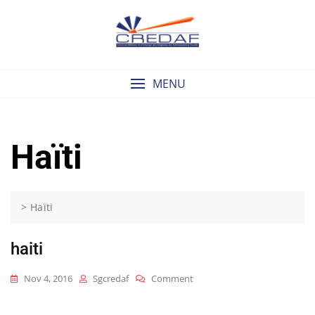
Skip
to
content
MENU
Haïti
>
Haïti
haiti
On
Nov 4, 2016
Sgcredaf
Comment
Haiti