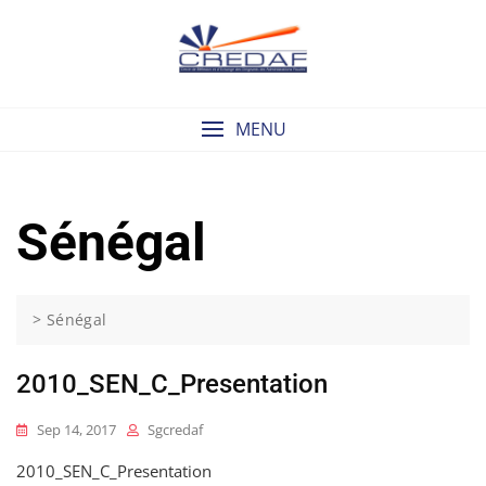
Skip
to
content
MENU
Sénégal
>
Sénégal
2010_SEN_C_Presentation
Sep 14, 2017
Sgcredaf
2010_SEN_C_Presentation