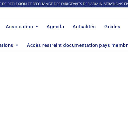
E DE RÉFLEXION ET D'ÉCHANGE DES DIRIGEANTS DES ADMINISTRATIONS FI
Association
Agenda
Actualités
Guides
ations
Accès restreint documentation pays memb