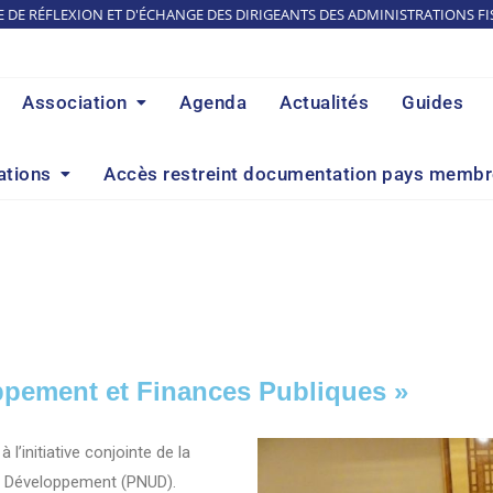
E DE RÉFLEXION ET D'ÉCHANGE DES DIRIGEANTS DES ADMINISTRATIONS FI
Association
Agenda
Actualités
Guides
ations
Accès restreint documentation pays memb
oppement et Finances Publiques »
l’initiative conjointe de la
e Développement (PNUD).