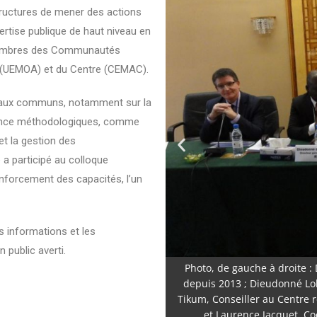
ructures de mener des actions
ertise publique de haut niveau en
membres des Communautés
t (UEMOA) et du Centre (CEMAC).
avaux communs, notamment sur la
férence méthodologiques, comme
et la gestion des
a participé au colloque
enforcement des capacités, l’un
s informations et les
 public averti.
Photo, de gauche à droite :
depuis 2013 ; Dieudonné Lo
Tikum, Conseiller au Centre 
et Laurence Jacquet, Co