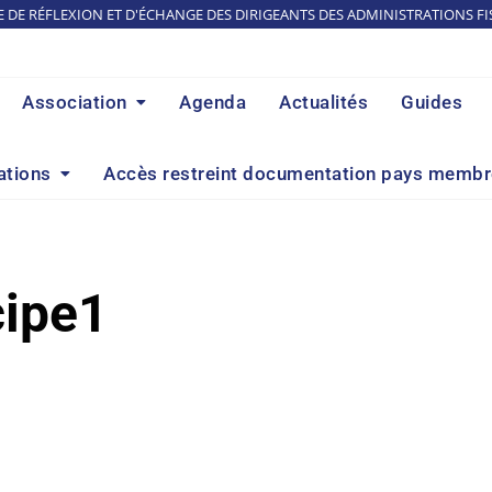
E DE RÉFLEXION ET D'ÉCHANGE DES DIRIGEANTS DES ADMINISTRATIONS FI
Association
Agenda
Actualités
Guides
ations
Accès restreint documentation pays memb
ipe1