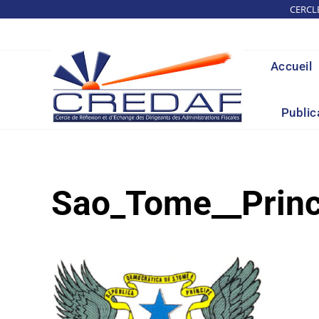
Skip
CERCL
to
content
Accueil
Public
Sao_Tome__Princ