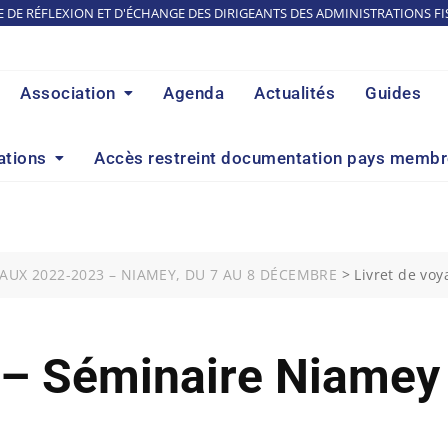
E DE RÉFLEXION ET D'ÉCHANGE DES DIRIGEANTS DES ADMINISTRATIONS FI
Association
Agenda
Actualités
Guides
ations
Accès restreint documentation pays memb
UX 2022-2023 – NIAMEY, DU 7 AU 8 DÉCEMBRE
>
Livret de vo
 – Séminaire Niamey