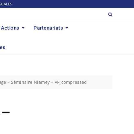
SCALES
Actions
Partenariats
res
yage – Séminaire Niamey – VF_compressed
 –