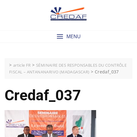
Skip
to
content
MENU
>
>
article FR
SÉMINAIRE DES RESPONSABLES DU CONTRÔLE
>
Credaf_037
FISCAL – ANTANANARIVO (MADAGASCAR)
Credaf_037