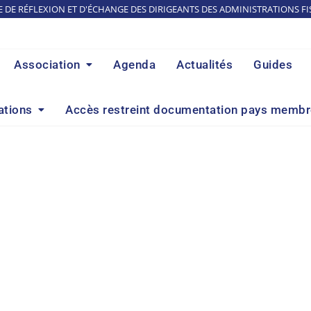
E DE RÉFLEXION ET D'ÉCHANGE DES DIRIGEANTS DES ADMINISTRATIONS FI
Association
Agenda
Actualités
Guides
ations
Accès restreint documentation pays memb