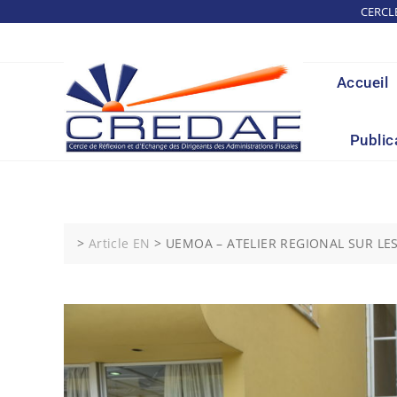
Skip
CERCL
to
content
Accueil
Public
>
Article EN
>
UEMOA – ATELIER REGIONAL SUR LES 