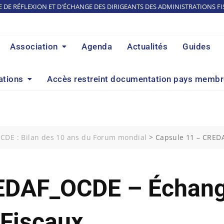
E DE RÉFLEXION ET D'ÉCHANGE DES DIRIGEANTS DES ADMINISTRATIONS FI
Association
Agenda
Actualités
Guides
ations
Accès restreint documentation pays memb
CDE : Bilan des 10 ans du Forum mondial
>
Capsule 11 – CRED
EDAF_OCDE – Échan
Fiscaux