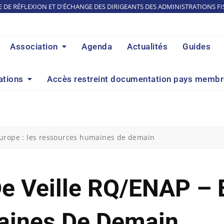
E DE RÉFLEXION ET D'ÉCHANGE DES DIRIGEANTS DES ADMINISTRATIONS FI
Association
Agenda
Actualités
Guides
ations
Accès restreint documentation pays memb
urope : les ressources humaines de demain
 Veille RQ/ENAP – E
aines De Demain