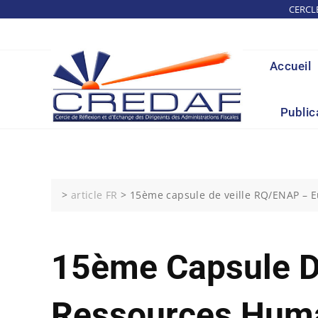
Skip
CERCL
to
content
Accueil
Public
>
article FR
>
15ème capsule de veille RQ/ENAP – E
15ème Capsule De
Ressources Hum