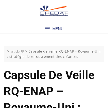
Skip
to
content
MENU
>
>
Capsule de veille RQ-ENAP – Royaume-Uni
article FR
: stratégie de recouvrement des créances
Capsule De Veille
RQ-ENAP –
Royaume-Uni :