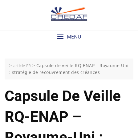
Skip
to
content
MENU
>
>
Capsule de veille RQ-ENAP – Royaume-Uni
article FR
: stratégie de recouvrement des créances
Capsule De Veille
RQ-ENAP –
Royaume-Uni :