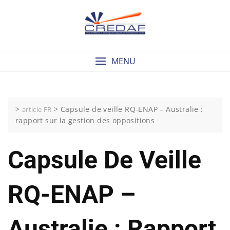
Skip
to
content
MENU
>
>
Capsule de veille RQ-ENAP – Australie :
article FR
rapport sur la gestion des oppositions
Capsule De Veille
RQ-ENAP –
Australie : Rapport