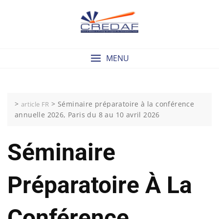
Skip
to
content
MENU
>
>
Séminaire préparatoire à la conférence
article FR
annuelle 2026, Paris du 8 au 10 avril 2026
Séminaire
Préparatoire À La
Conférence