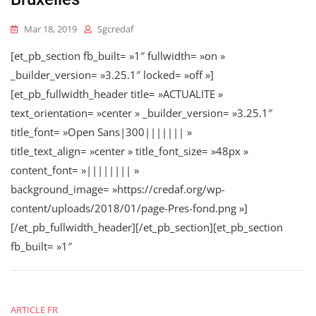
Mar 18, 2019
Sgcredaf
[et_pb_section fb_built= »1″ fullwidth= »on »
_builder_version= »3.25.1″ locked= »off »]
[et_pb_fullwidth_header title= »ACTUALITE »
text_orientation= »center » _builder_version= »3.25.1″
title_font= »Open Sans|300||||||| »
title_text_align= »center » title_font_size= »48px »
content_font= »|||||||| »
background_image= »https://credaf.org/wp-
content/uploads/2018/01/page-Pres-fond.png »]
[/et_pb_fullwidth_header][/et_pb_section][et_pb_section
fb_built= »1″
ARTICLE FR