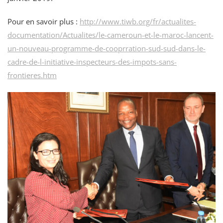
Pour en savoir plus :
http://www.tiwb.org/fr/actualites-
documentation/Actualites/le-cameroun-et-le-maroc-lancent-
un-nouveau-programme-de-cooprration-sud-sud-dans-le-
cadre-de-l-initiative-inspecteurs-des-impots-sans-
frontieres.htm