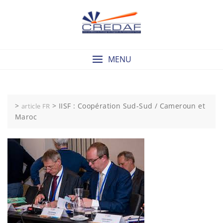
Skip
to
content
MENU
>
>
IISF : Coopération Sud-Sud / Cameroun et
article FR
Maroc