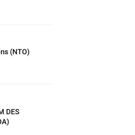
.
ons (NTO)
M DES
OA)