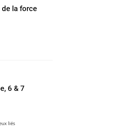
 de la force
.
e, 6 & 7
eux liés