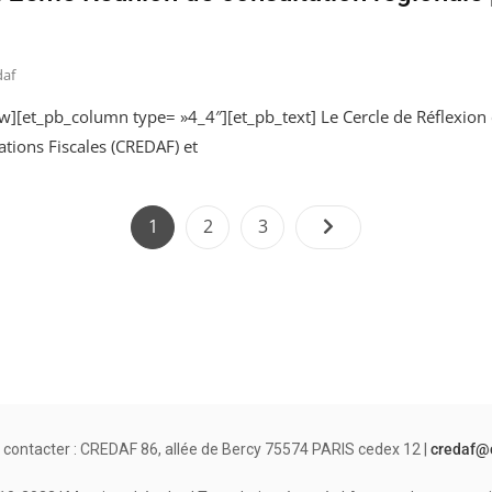
daf
w][et_pb_column type= »4_4″][et_pb_text] Le Cercle de Réflexion
ations Fiscales (CREDAF) et
Pagination
Page
Page
Page
1
2
3
des
publications
 contacter : CREDAF 86, allée de Bercy 75574 PARIS cedex 12 |
credaf@