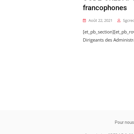
francophones
Août 22, 2021
Sgcre
[et_pb_section][et_pb_ro
Dirigeants des Administr
Pour nous