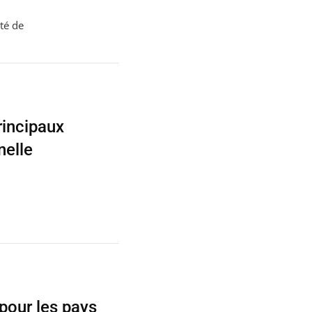
té de
rincipaux
nelle
.
pour les pays