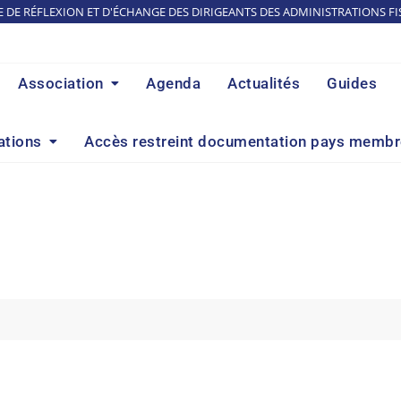
E DE RÉFLEXION ET D'ÉCHANGE DES DIRIGEANTS DES ADMINISTRATIONS FI
Association
Agenda
Actualités
Guides
ations
Accès restreint documentation pays memb