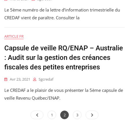
Le 5ème numéro de la lettre d’information trimestrielle du
CREDAF vient de paraître. Consulter la
ARTICLE FR
Capsule de veille RQ/ENAP – Australie
: Audit sur la gestion des créances
fiscales des petites entreprises
Avr 23, 2021
Sgcredaf
Le CREDAF a le plaisir de vous présenter la 5ème capsule de
veille Revenu Québec/ENAP.
Pagination
Page
Page
Page
1
2
3
des