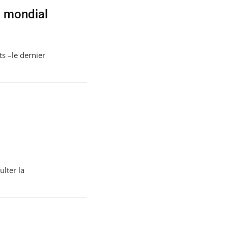
 mondial
s –le dernier
lter la