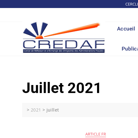
Skip
CERCL
to
content
Accueil
Public
Juillet 2021
>
2021
>
juillet
ARTICLE FR