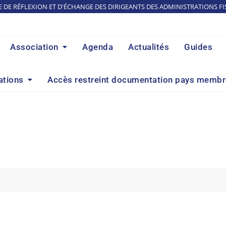
E DE RÉFLEXION ET D'ÉCHANGE DES DIRIGEANTS DES ADMINISTRATIONS FI
Association
Agenda
Actualités
Guides
ations
Accès restreint documentation pays memb