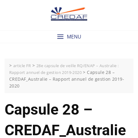
Skip
to
content
MENU
>
>
article FR
28e capsule de veille RQ/ENAP – Australie :
>
Capsule 28 –
Rapport annuel de gestion 2019-2020
CREDAF_Australie – Rapport annuel de gestion 2019-
2020
Capsule 28 –
CREDAF_Australie