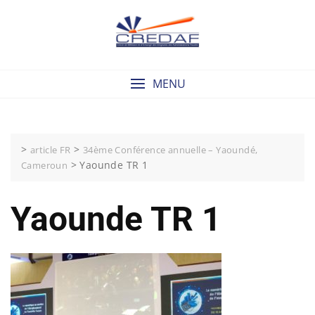
Skip
to
content
MENU
>
>
article FR
34ème Conférence annuelle – Yaoundé,
>
Yaounde TR 1
Cameroun
Yaounde TR 1