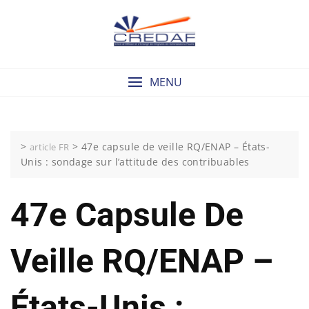
Skip
to
content
MENU
>
>
47e capsule de veille RQ/ENAP – États-
article FR
Unis : sondage sur l’attitude des contribuables
47e Capsule De
Veille RQ/ENAP –
États-Unis :