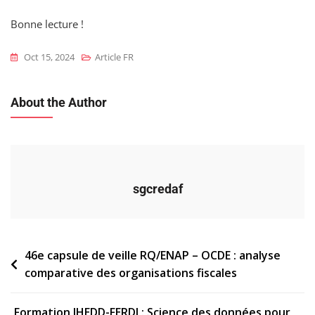
Bonne lecture !
Oct 15, 2024
Article FR
About the Author
sgcredaf
Navigation
46e capsule de veille RQ/ENAP – OCDE : analyse
comparative des organisations fiscales
de
l’article
Formation IHEDD-FERDI : Science des données pour