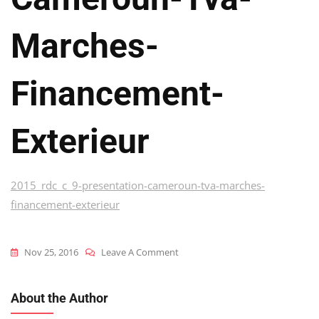
Marches-
Financement-
Exterieur
2015_rdc_c_9-presentation-cameroun-tva-marches-
financement-exterieur
On
Nov 25, 2016
Leave A Comment
2015_rdc_c_9-
Presentation-
About the Author
Cameroun-