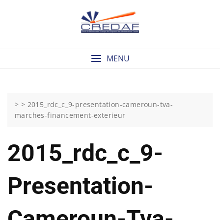
Skip
to
content
MENU
> >
2015_rdc_c_9-presentation-cameroun-tva-
marches-financement-exterieur
2015_rdc_c_9-
Presentation-
Cameroun-Tva-