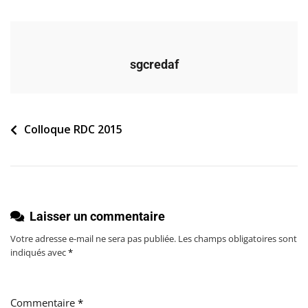
Tva-
Marches-
Financement-
Exterieur
sgcredaf
Navigation
Colloque RDC 2015
de
l’article
Laisser un commentaire
Votre adresse e-mail ne sera pas publiée.
Les champs obligatoires sont
indiqués avec
*
Commentaire
*