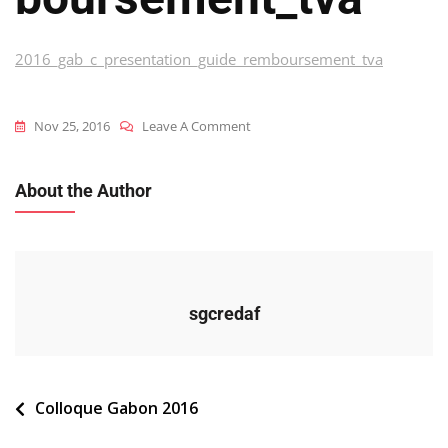
2016_gab_c_presentation_guide_remboursement_tva
On
Nov 25, 2016
Leave A Comment
2016_gab_c_presentation_guide
About the Author
sgcredaf
Navigation
Colloque Gabon 2016
de