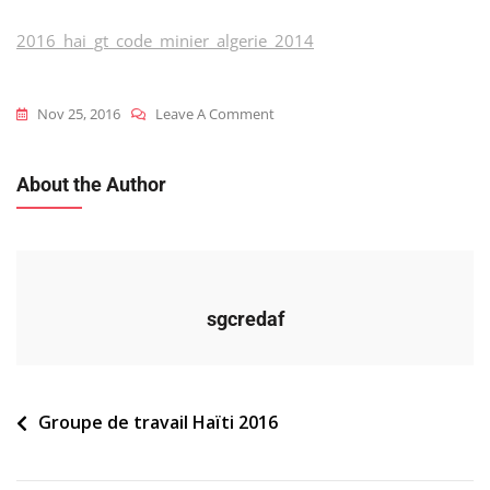
2016_hai_gt_code_minier_algerie_2014
On
Nov 25, 2016
Leave A Comment
2016_hai_gt_code_minier_algerie
About the Author
sgcredaf
Navigation
Groupe de travail Haïti 2016
de
l’article