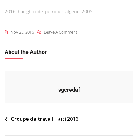
2016_hai_gt_code_petrolier_algerie_2005
On
Nov 25, 2016
Leave A Comment
2016_hai_gt_code_petrolier_alger
About the Author
sgcredaf
Navigation
Groupe de travail Haïti 2016
de
l’article