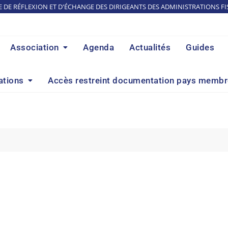
E DE RÉFLEXION ET D'ÉCHANGE DES DIRIGEANTS DES ADMINISTRATIONS FI
Association
Agenda
Actualités
Guides
ations
Accès restreint documentation pays memb