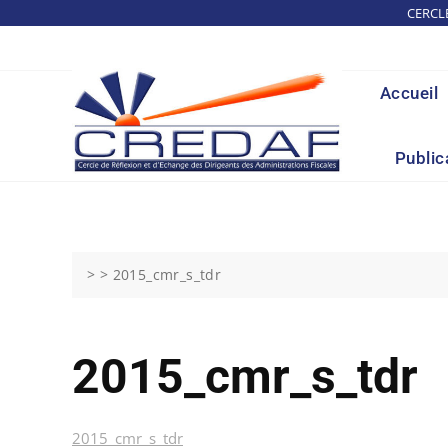
Skip
CERCL
to
content
Accueil
Public
> >
2015_cmr_s_tdr
2015_cmr_s_tdr
2015_cmr_s_tdr