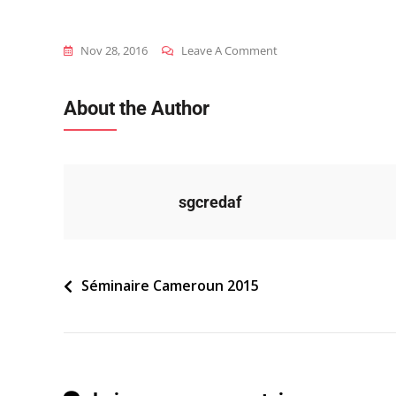
On
Nov 28, 2016
Leave A Comment
2015_cmr_s_tdr
About the Author
sgcredaf
Navigation
Séminaire Cameroun 2015
de
l’article