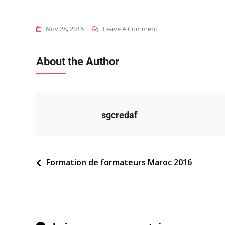
On
Nov 28, 2016
Leave A Comment
2016_mar_ff_matrice-
Gt-
About the Author
Rbt-
Tva
sgcredaf
Navigation
Formation de formateurs Maroc 2016
de
l’article