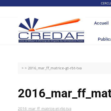
Skip
CERCL
to
content
Accueil
Public
> >
2016_mar_ff_matrice-gt-rbt-tva
2016_mar_ff_mat
2016_mar_ff_matrice-gt-rbt-tva