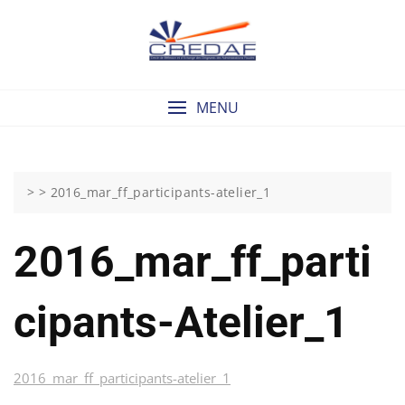
Skip
to
content
MENU
> >
2016_mar_ff_participants-atelier_1
2016_mar_ff_parti
Cipants-Atelier_1
2016_mar_ff_participants-atelier_1