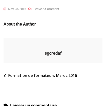
On
Nov 28, 2016
Leave A Comment
2016_mar_ff_participants-
Atelier_1
About the Author
sgcredaf
Navigation
Formation de formateurs Maroc 2016
de
l’article
Laisser un commentaire